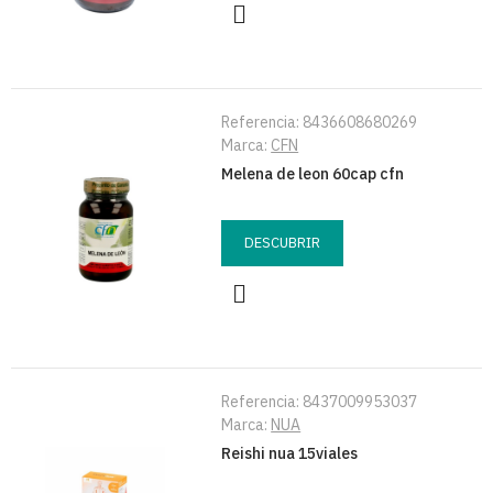
Referencia:
8436608680269
Marca:
CFN
Melena de leon 60cap cfn
DESCUBRIR
Referencia:
8437009953037
Marca:
NUA
Reishi nua 15viales