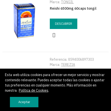
Marca:
TONGIL
Reishi 6500mg 60caps tongil
DESCUBRIR
Referencia:
8594006897303
Marca:
TEREZIA
Reishi bio 60 cap terezia
Esta web utiliza cookies para ofrecer un mejor servicio y mostrar
contenido relevante. Puedes aceptar todas las cookies o ajustar
tus preferencias en cualquier momento. Más información en
DESCUBRIR
nuestra
Política de Cookies
.
Aceptar