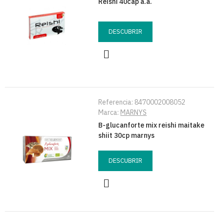
Reishi 40cap a.a.
DESCUBRIR
Referencia:
8470002008052
Marca:
MARNYS
B-glucanforte mix reishi maitake
shiit 30cp marnys
DESCUBRIR