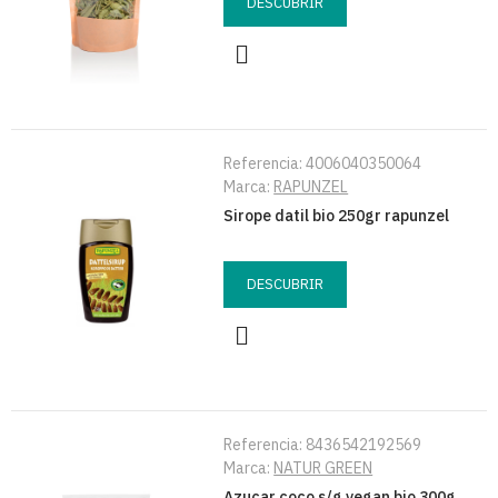
DESCUBRIR
Referencia:
4006040350064
Marca:
RAPUNZEL
Sirope datil bio 250gr rapunzel
DESCUBRIR
Referencia:
8436542192569
Marca:
NATUR GREEN
Azucar coco s/g vegan bio 300g