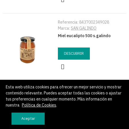
Referencia:
8437002349028
Marca:
SAN GALINDO
Miel eucalipto 500 s.galindo
DESCUBRIR
Esta web utiliza cookies para ofrecer un mejor servicio y mostrar
contenido relevante. Puedes aceptar todas las cookies o ajustar
Referencia:
8422584019575
tus preferencias en cualquier momento. Más información en
Marca:
EL GRANERO
nuestra
Política de Cookies
.
Sirope agave 700ml bio graner
Aceptar
DESCUBRIR