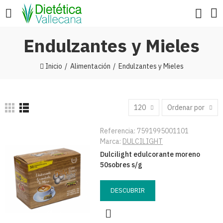
Endulzantes y Mieles
Inicio
Alimentación
Endulzantes y Mieles
120
Ordenar por
Referencia:
7591995001101
Marca:
DULCILIGHT
Dulcilight edulcorante moreno
50sobres s/g
DESCUBRIR