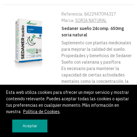
Referencia:
8422947094317
Marca:
SORIA NATURAL
Sedaner sueño 24comp. 650mg
soria natural
Suplemento con plantas medicinales
para mejorar la calidad del sueño.
Propiedades y beneficios de Sedaner
Sueño con valeriana y pasiflora
Es necesario para mantener la
capacidad de ciertas actividades
mentales como la concentración, la
memoria, el aprendizaje o el
Esta web utiliza cookies para ofrecer un mejor servicio y mostrar
raciocinio. Ejerce un efecto
contenido relevante. Puedes aceptar todas las cookies o ajustar
beneficioso sobre el sistema
tus preferencias en cualquier momento. Más información en
inmunológico. Se libera la tensión
nuestra
Política de Cookies
.
acumulada en todo el cuerpo durante
el día. El corazón, la respiración y el
Aceptar
metabolismo requieren menor
esfuerzo. La piel, los ojos, la