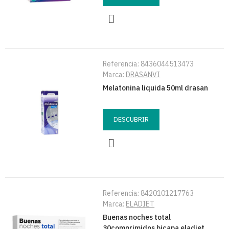
Referencia:
8436044513473
Marca:
DRASANVI
Melatonina liquida 50ml drasan
DESCUBRIR
Referencia:
8420101217763
Marca:
ELADIET
Buenas noches total
30comprimidos bicapa eladiet