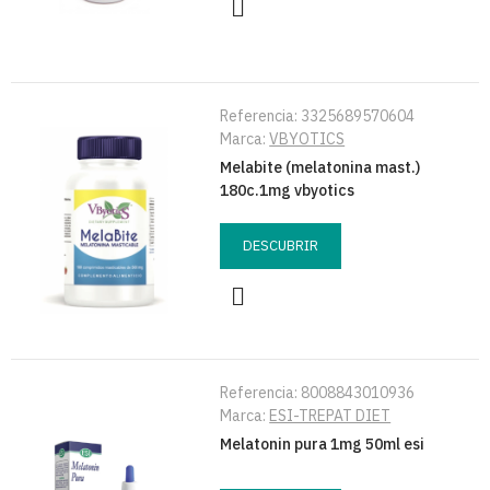
Referencia:
3325689570604
Marca:
VBYOTICS
Melabite (melatonina mast.)
180c.1mg vbyotics
DESCUBRIR
Referencia:
8008843010936
Marca:
ESI-TREPAT DIET
Melatonin pura 1mg 50ml esi