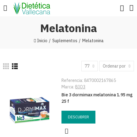
Melatonina
Inicio
Suplementos
Melatonina
77
Ordenar por
Referencia:
8470002167865
Marca:
BIO3
Bie 3 dormimax melatonina 1.95 mg
25 f
DESCUBRIR