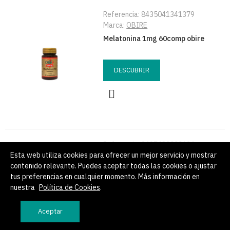
Referencia:
8435041341379
Marca:
OBIRE
Melatonina 1mg 60comp obire
DESCUBRIR
Referencia:
8427483000624
Esta web utiliza cookies para ofrecer un mejor servicio y mostrar
Marca:
SOTYA
contenido relevante. Puedes aceptar todas las cookies o ajustar
Ajo macerado 60 perlas 1000mg
tus preferencias en cualquier momento. Más información en
sotya
nuestra
Política de Cookies
.
DESCUBRIR
Aceptar