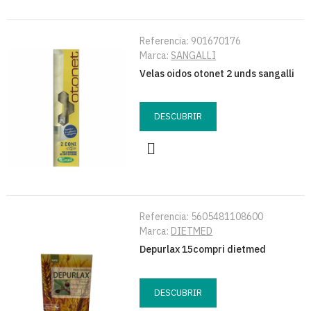
Referencia:
901670176
Marca:
SANGALLI
Velas oidos otonet 2 unds sangalli
DESCUBRIR
Referencia:
5605481108600
Marca:
DIETMED
Depurlax 15compri dietmed
DESCUBRIR