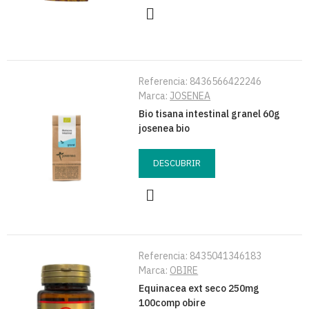
Referencia:
8436566422246
Marca:
JOSENEA
Bio tisana intestinal granel 60g
josenea bio
DESCUBRIR
Referencia:
8435041346183
Marca:
OBIRE
Equinacea ext seco 250mg
100comp obire