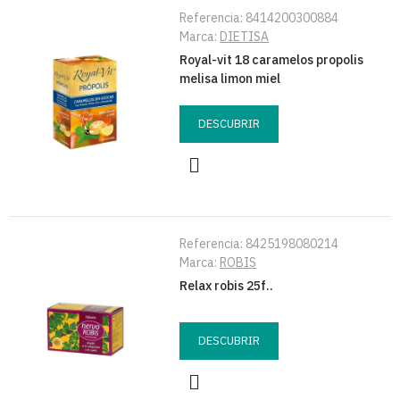
Referencia:
8414200300884
Marca:
DIETISA
Royal-vit 18 caramelos propolis
melisa limon miel
DESCUBRIR
Referencia:
8425198080214
Marca:
ROBIS
Relax robis 25f..
DESCUBRIR