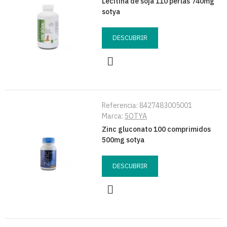
Lecitina de soja 110 perlas 740mg
sotya
DESCUBRIR
Referencia:
8427483005001
Marca:
SOTYA
Zinc gluconato 100 comprimidos
500mg sotya
DESCUBRIR