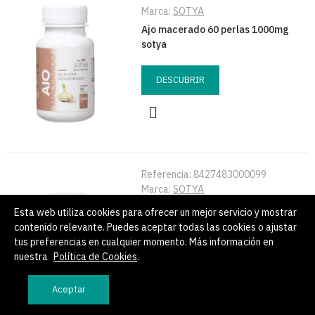
Marca:
SOTYA
Ajo macerado 60 perlas 1000mg
sotya
DESCUBRIR
Referencia:
8427483000099
Marca:
SOTYA
Reishi+maitake+shitake 60
Esta web utiliza cookies para ofrecer un mejor servicio y mostrar
capsulas 560mg sotya
contenido relevante. Puedes aceptar todas las cookies o ajustar
tus preferencias en cualquier momento. Más información en
nuestra
Política de Cookies
.
DESCUBRIR
Aceptar