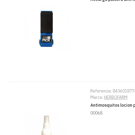
Referencia:
843601877
Marca:
HERBOFARM
Antimosquitos locion 
00068