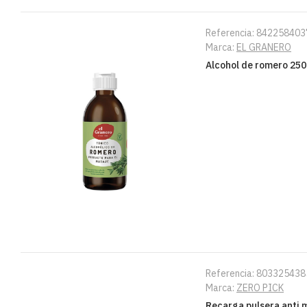
Referencia:
842258403
Marca:
EL GRANERO
Alcohol de romero 250
Referencia:
803325438
Marca:
ZERO PICK
Recarga pulsera anti 