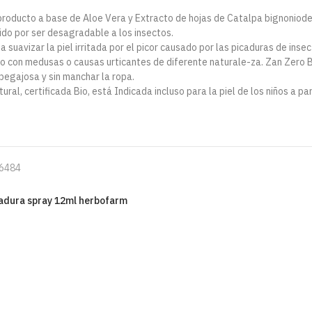
producto a base de Aloe Vera y Extracto de hojas de Catalpa bignoniodes
ido por ser desagradable a los insectos.
 suavizar la piel irritada por el picor causado por las picaduras de ins
to con medusas o causas urticantes de diferente naturale-za. Zan Zero
y pegajosa y sin manchar la ropa.
ural, certificada Bio, está Indicada incluso para la piel de los niños a pa
6484
adura spray 12ml herbofarm