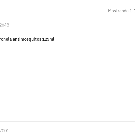
Mostrando 1-1
2648
tronela antimosquitos 125ml
7001