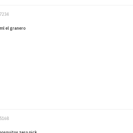
7234
ml el granero
5168
mosquitos zero pick