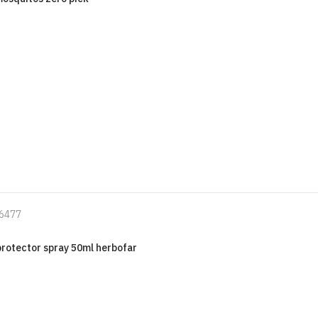
6477
protector spray 50ml herbofar