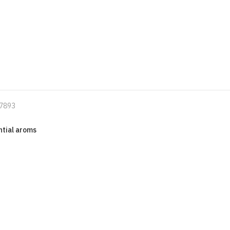
7893
ntial aroms