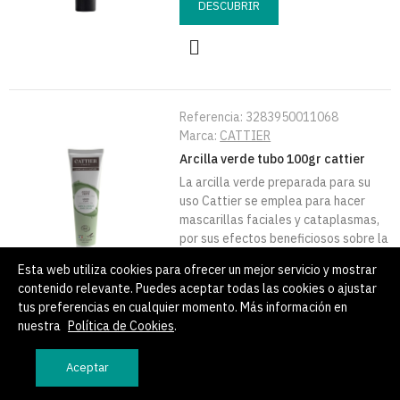
DESCUBRIR
Referencia:
3283950011068
Marca:
CATTIER
Arcilla verde tubo 100gr cattier
La arcilla verde preparada para su
uso Cattier se emplea para hacer
mascarillas faciales y cataplasmas,
por sus efectos beneficiosos sobre la
piel y el cuerpo. Absorbente,
Esta web utiliza cookies para ofrecer un mejor servicio y mostrar
purificante y regeneradora, la Arcilla
contenido relevante. Puedes aceptar todas las cookies o ajustar
Verde Cattier es especialmente
tus preferencias en cualquier momento. Más información en
adecuada para el cuidado de las
nuestra
Política de Cookies
.
pieles grasas. Absorbe y regula el
exceso de sebo, elimina toxinas e
Aceptar
impurezas, revitaliza la piel y
estimula la renovación celular.