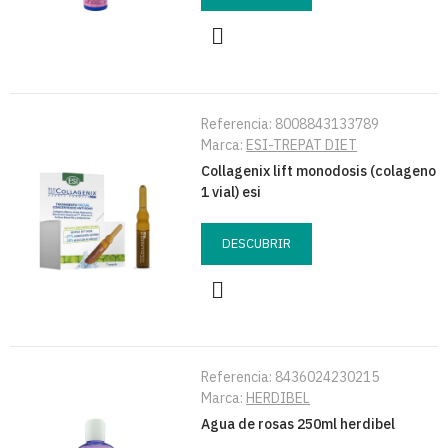
Referencia:
8008843133789
Marca:
ESI-TREPAT DIET
Collagenix lift monodosis (colageno
1 vial) esi
DESCUBRIR
Referencia:
8436024230215
Marca:
HERDIBEL
Agua de rosas 250ml herdibel