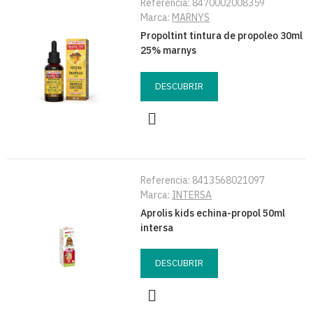
Referencia:
8470002008359
Marca:
MARNYS
Propoltint tintura de propoleo 30ml
25% marnys
DESCUBRIR
Referencia:
8413568021097
Marca:
INTERSA
Aprolis kids echina-propol 50ml
intersa
DESCUBRIR