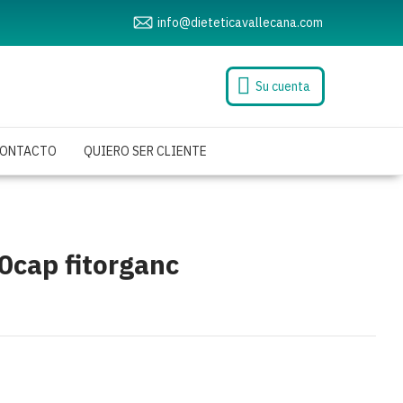
info@dieteticavallecana.com
Su cuenta
ONTACTO
QUIERO SER CLIENTE
00cap fitorganc