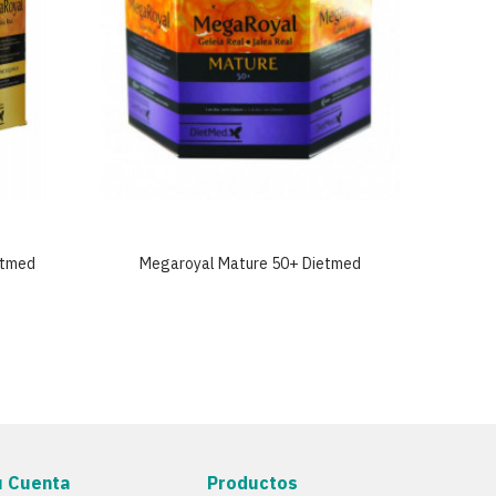
etmed
Megaroyal Mature 50+ Dietmed
Meg
u Cuenta
Productos