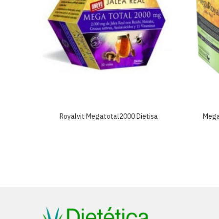
S/a 50ml
Royalvit Megatotal2000 Dietisa
Mega