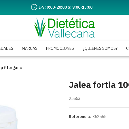
L-V: 9:00-20:00 S: 9:00-13:00
EDADES
MARCAS
PROMOCIONES
¿QUIÉNES SOMOS?
C
ap fitorganc
Jalea fortia 1
25553
Referencia:
352555