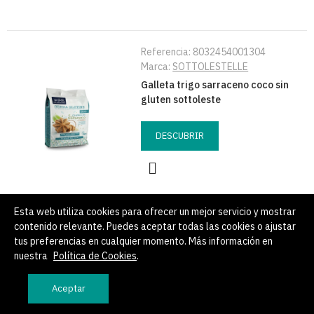
Referencia:
8032454001304
Marca:
SOTTOLESTELLE
Galleta trigo sarraceno coco sin
gluten sottoleste
DESCUBRIR
Esta web utiliza cookies para ofrecer un mejor servicio y mostrar
contenido relevante. Puedes aceptar todas las cookies o ajustar
Referencia:
8008698040447
tus preferencias en cualquier momento. Más información en
Marca:
SCHAR
nuestra
Política de Cookies
.
Muffin choco schar 225g
Aceptar
DESCUBRIR