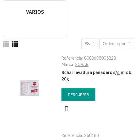
VARIOS
88
Ordenar por
Referencia:
8008698005828
Marca:
SCHAR
Schar levadura panadero s/g mix b
20g
DESCUBRIR
Referencia:
250480