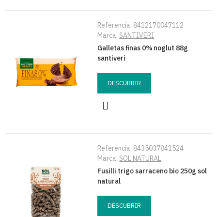
Referencia:
8412170047112
Marca:
SANTIVERI
Galletas finas 0% noglut 88g
santiveri
DESCUBRIR
Referencia:
8435037841524
Marca:
SOL NATURAL
Fusilli trigo sarraceno bio 250g sol
natural
DESCUBRIR