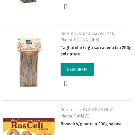
Referencia:
8435037841746
Marca:
SOL NATURAL
Tagliatelle trigo sarraceno bio 250g
sol natural
DESCUBRIR
Referencia:
8425887003081
Marca:
SANAVI
Rosceli s/g harisin 200g sanavi