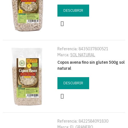
DESCUBRIR
Referencia:
8435037800521
Marca:
SOL NATURAL
Copos avena fino sin gluten 500g sol
natural
DESCUBRIR
Referencia:
8422584091830
Marca:
EL GRANERO