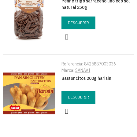
Penne trigo sarraceno lino eco sol
natural 250g
DESCUBRIR
Referencia:
8425887003036
Marca:
SANAVI
Bastoncitos 200g harisin
DESCUBRIR