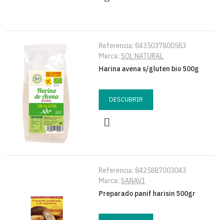
Referencia:
8435037800583
Marca:
SOL NATURAL
Harina avena s/gluten bio 500g
DESCUBRIR
Referencia:
8425887003043
Marca:
SANAVI
Preparado panif harisin 500gr