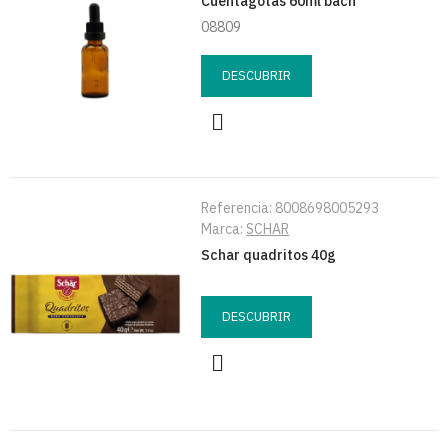
Cuentagotas 60ml bach
08809
DESCUBRIR
Referencia:
8008698005293
Marca:
SCHAR
Schar quadritos 40g
DESCUBRIR