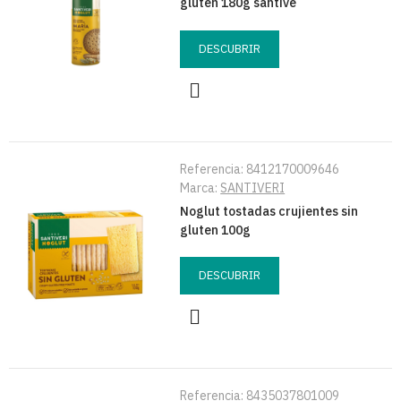
gluten 180g santive
DESCUBRIR
Referencia:
8412170009646
Marca:
SANTIVERI
Noglut tostadas crujientes sin
gluten 100g
DESCUBRIR
Referencia:
8435037801009