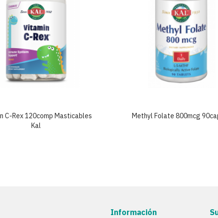
in C-Rex 120comp Masticables
Methyl Folate 800mcg 90ca
Kal
Información
S