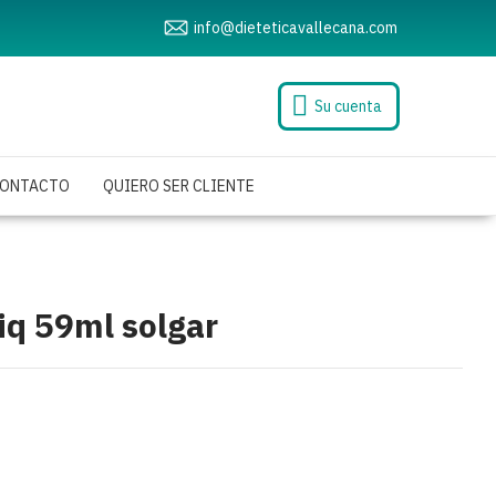
info@dieteticavallecana.com
Su cuenta
ONTACTO
QUIERO SER CLIENTE
iq 59ml solgar