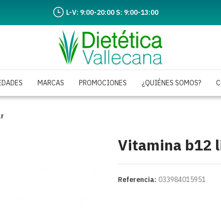
L-V: 9:00-20:00 S: 9:00-13:00
EDADES
MARCAS
PROMOCIONES
¿QUIÉNES SOMOS?
C
ar
Vitamina b12 l
Referencia:
033984015951