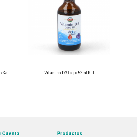
p Kal
Vitamina D3 Liqui 53ml Kal
Vit
u Cuenta
Productos