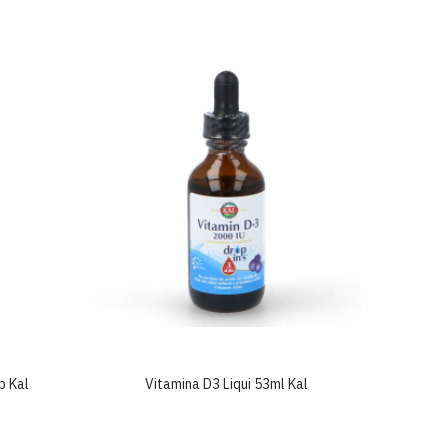
p Kal
Vitamina D3 Liqui 53ml Kal
Vit