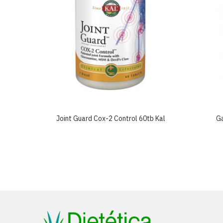
ex 30tb
Joint Guard Cox-2 Control 60tb Kal
G