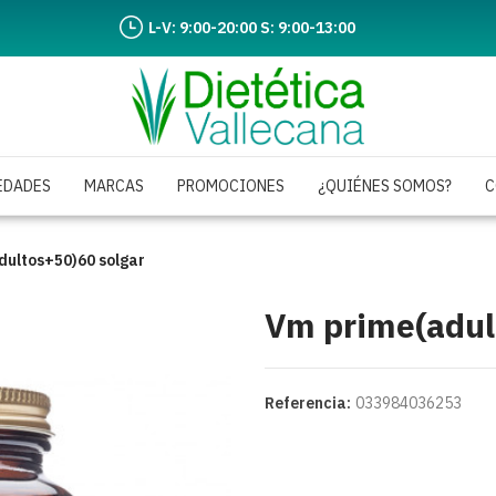
L-V: 9:00-20:00 S: 9:00-13:00
EDADES
MARCAS
PROMOCIONES
¿QUIÉNES SOMOS?
C
dultos+50)60 solgar
Vm prime(adul
Referencia:
033984036253