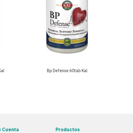
Kal
Bp Defense 60tab Kal
F
u Cuenta
Productos