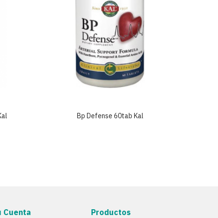
Kal
Bp Defense 60tab Kal
F
u Cuenta
Productos