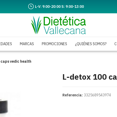
L-V: 9:00-20:00 S: 9:00-13:00
EDADES
MARCAS
PROMOCIONES
¿QUIÉNES SOMOS?
C
 caps vedic health
L-detox 100 ca
Referencia:
3325689543974