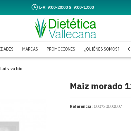
L-V: 9:00-20:00 S: 9:00-13:00
EDADES
MARCAS
PROMOCIONES
¿QUIÉNES SOMOS?
C
ud viva bio
Maiz morado 12
Referencia:
000720000007