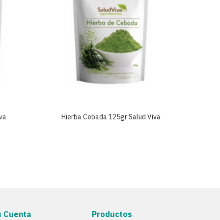
va
Hierba Cebada 125gr Salud Viva
Hier
u Cuenta
Productos