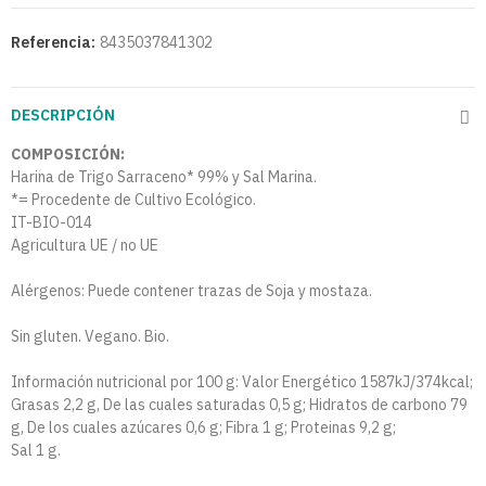
Referencia:
8435037841302
DESCRIPCIÓN
COMPOSICIÓN:
Harina de Trigo Sarraceno* 99% y Sal Marina.
*= Procedente de Cultivo Ecológico.
IT-BIO-014
Agricultura UE / no UE
Alérgenos: Puede contener trazas de Soja y mostaza.
Sin gluten. Vegano. Bio.
Información nutricional por 100 g: Valor Energético 1587kJ/374kcal;
Grasas 2,2 g, De las cuales saturadas 0,5 g; Hidratos de carbono 79
g, De los cuales azúcares 0,6 g; Fibra 1 g; Proteinas 9,2 g;
Sal 1 g.