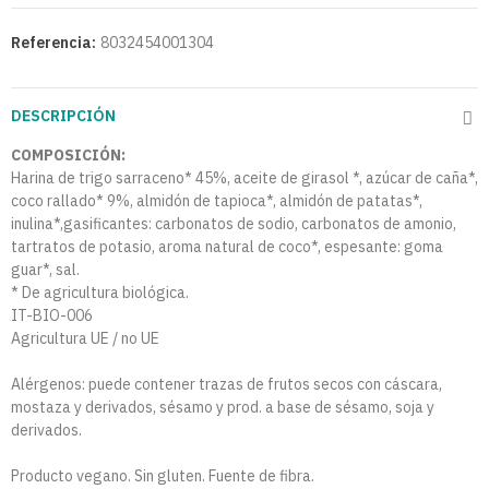
Referencia:
8032454001304
DESCRIPCIÓN
COMPOSICIÓN:
Harina de trigo sarraceno* 45%, aceite de girasol *, azúcar de caña*,
coco rallado* 9%, almidón de tapioca*, almidón de patatas*,
inulina*,gasificantes: carbonatos de sodio, carbonatos de amonio,
tartratos de potasio, aroma natural de coco*, espesante: goma
guar*, sal.
* De agricultura biológica.
IT-BIO-006
Agricultura UE / no UE
Alérgenos: puede contener trazas de frutos secos con cáscara,
mostaza y derivados, sésamo y prod. a base de sésamo, soja y
derivados.
Producto vegano. Sin gluten. Fuente de fibra.