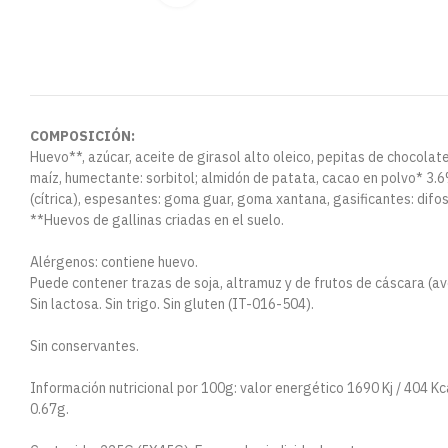
COMPOSICIÓN:
Huevo**, azúcar, aceite de girasol alto oleico, pepitas de chocolat
maíz, humectante: sorbitol; almidón de patata, cacao en polvo* 3.6%
(cítrica), espesantes: goma guar, goma xantana, gasificantes: difos
**Huevos de gallinas criadas en el suelo.
Alérgenos: contiene huevo.
Puede contener trazas de soja, altramuz y de frutos de cáscara (av
Sin lactosa. Sin trigo. Sin gluten (IT-016-504).
Sin conservantes.
Información nutricional por 100g: valor energético 1690 Kj / 404 Kc
0.67g.