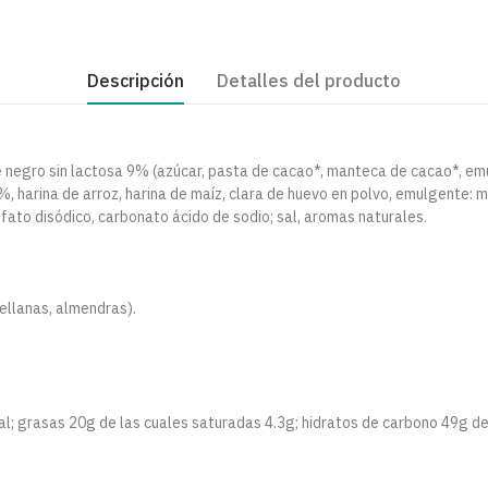
Descripción
Detalles del producto
e negro sin lactosa 9% (azúcar, pasta de cacao*, manteca de cacao*, emul
, harina de arroz, harina de maíz, clara de huevo en polvo, emulgente: m
fato disódico, carbonato ácido de sodio; sal, aromas naturales.
ellanas, almendras).
al; grasas 20g de las cuales saturadas 4.3g; hidratos de carbono 49g de 