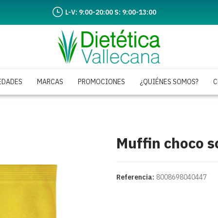
L-V: 9:00-20:00 S: 9:00-13:00
EDADES
MARCAS
PROMOCIONES
¿QUIÉNES SOMOS?
C
Muffin choco s
Referencia:
8008698040447