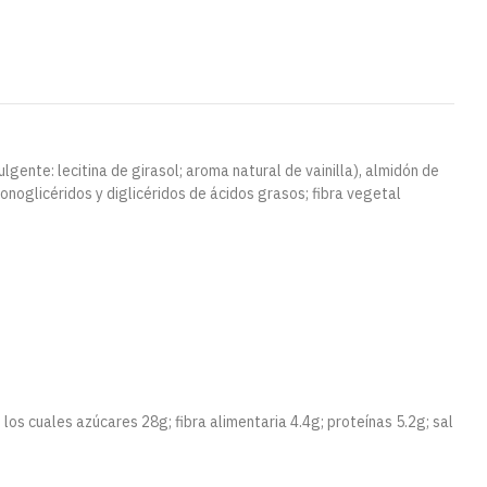
gente: lecitina de girasol; aroma natural de vainilla), almidón de
onoglicéridos y diglicéridos de ácidos grasos; fibra vegetal
los cuales azúcares 28g; fibra alimentaria 4.4g; proteínas 5.2g; sal