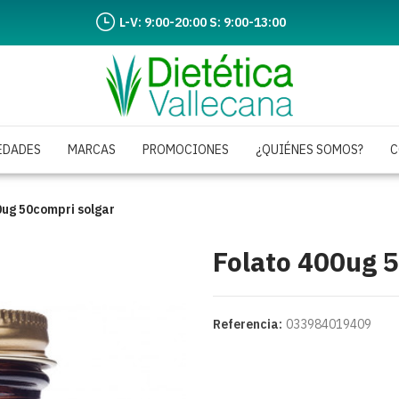
L-V: 9:00-20:00 S: 9:00-13:00
EDADES
MARCAS
PROMOCIONES
¿QUIÉNES SOMOS?
C
0ug 50compri solgar
Folato 400ug 
Referencia:
033984019409