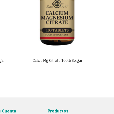
lgar
Calcio Mg Citrato 100tb Solgar
Cal
u Cuenta
Productos