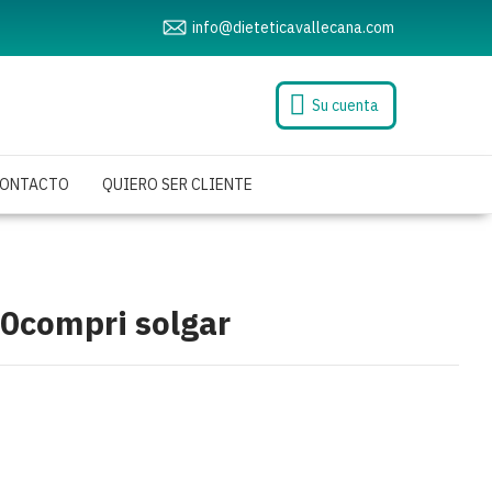
info@dieteticavallecana.com
Su cuenta
ONTACTO
QUIERO SER CLIENTE
50compri solgar