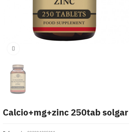
Click para aumentar
Calcio+mg+zinc 250tab solgar