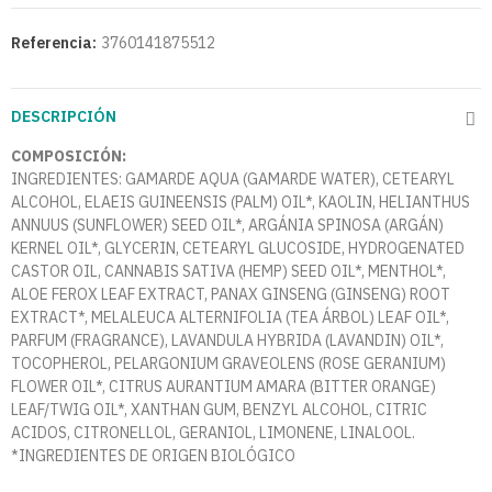
Referencia:
3760141875512
DESCRIPCIÓN
COMPOSICIÓN:
INGREDIENTES: GAMARDE AQUA (GAMARDE WATER), CETEARYL
ALCOHOL, ELAEIS GUINEENSIS (PALM) OIL*, KAOLIN, HELIANTHUS
ANNUUS (SUNFLOWER) SEED OIL*, ARGÁNIA SPINOSA (ARGÁN)
KERNEL OIL*, GLYCERIN, CETEARYL GLUCOSIDE, HYDROGENATED
CASTOR OIL, CANNABIS SATIVA (HEMP) SEED OIL*, MENTHOL*,
ALOE FEROX LEAF EXTRACT, PANAX GINSENG (GINSENG) ROOT
EXTRACT*, MELALEUCA ALTERNIFOLIA (TEA ÁRBOL) LEAF OIL*,
PARFUM (FRAGRANCE), LAVANDULA HYBRIDA (LAVANDIN) OIL*,
TOCOPHEROL, PELARGONIUM GRAVEOLENS (ROSE GERANIUM)
FLOWER OIL*, CITRUS AURANTIUM AMARA (BITTER ORANGE)
LEAF/TWIG OIL*, XANTHAN GUM, BENZYL ALCOHOL, CITRIC
ACIDOS, CITRONELLOL, GERANIOL, LIMONENE, LINALOOL.
*INGREDIENTES DE ORIGEN BIOLÓGICO