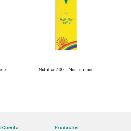
aneo
Multiflor 2 30ml Mediterraneo
Mu
u Cuenta
Productos