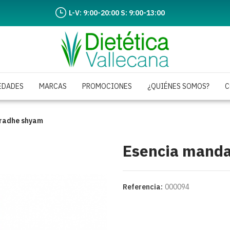
L-V: 9:00-20:00 S: 9:00-13:00
EDADES
MARCAS
PROMOCIONES
¿QUIÉNES SOMOS?
C
 radhe shyam
Esencia manda
Referencia:
000094