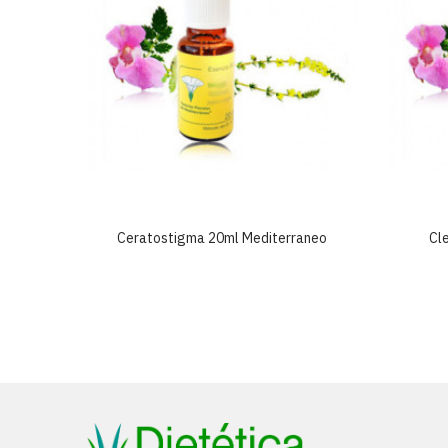
neo
Ceratostigma 20ml Mediterraneo
Cl