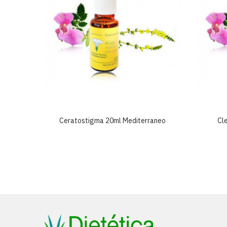
neo
Ceratostigma 20ml Mediterraneo
Cl