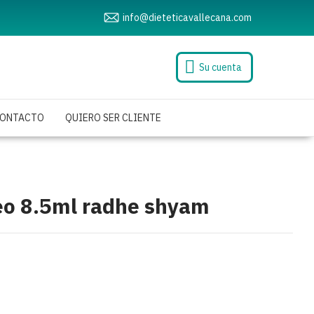
info@dieteticavallecana.com
Su cuenta
ONTACTO
QUIERO SER CLIENTE
eo 8.5ml radhe shyam