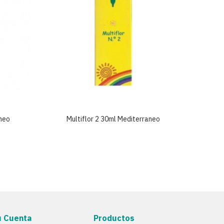
aneo
Multiflor 2 30ml Mediterraneo
Mu
u Cuenta
Productos