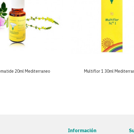
ematide 20ml Mediterraneo
Multiflor 1 30ml Mediterr
Información
S