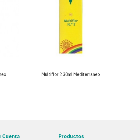
aneo
Multiflor 2 30ml Mediterraneo
Mu
u Cuenta
Productos