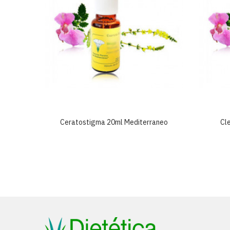
neo
Ceratostigma 20ml Mediterraneo
Cl