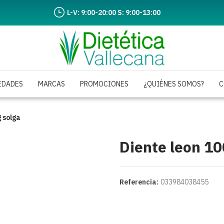
L-V: 9:00-20:00 S: 9:00-13:00
EDADES
MARCAS
PROMOCIONES
¿QUIÉNES SOMOS?
C
 solga
Diente leon 1
Referencia:
033984038455