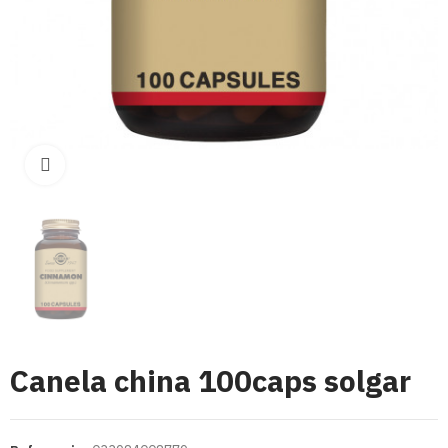
Click para aumentar
Canela china 100caps solgar