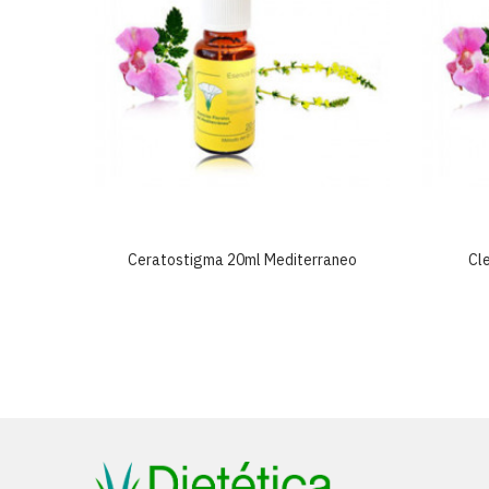
neo
Ceratostigma 20ml Mediterraneo
Cl