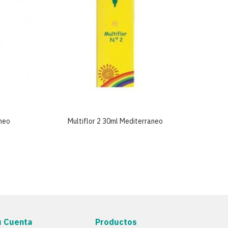
aneo
Multiflor 2 30ml Mediterraneo
Mu
u Cuenta
Productos