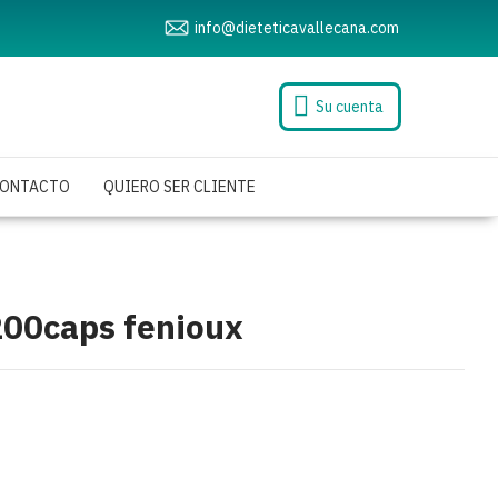
info@dieteticavallecana.com
Su cuenta
ONTACTO
QUIERO SER CLIENTE
00caps fenioux