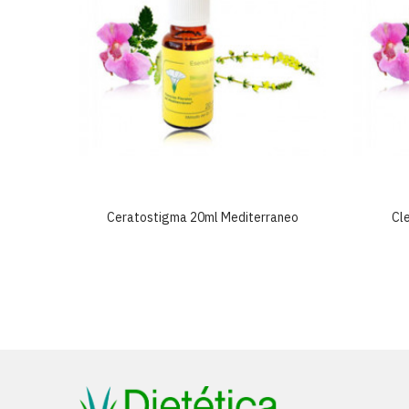
neo
Ceratostigma 20ml Mediterraneo
Cl