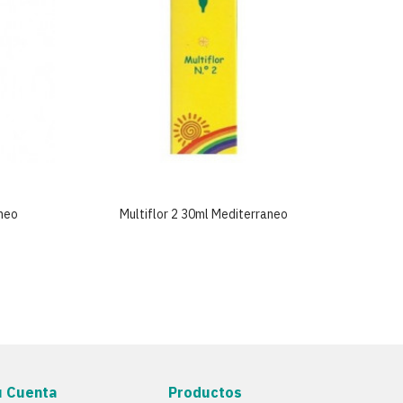
aneo
Multiflor 2 30ml Mediterraneo
Mu
u Cuenta
Productos