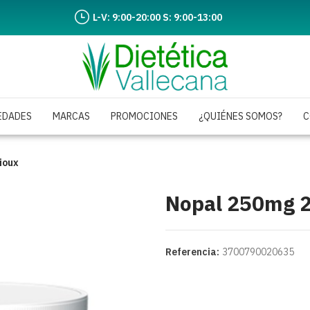
L-V: 9:00-20:00 S: 9:00-13:00
EDADES
MARCAS
PROMOCIONES
¿QUIÉNES SOMOS?
C
ioux
Nopal 250mg 2
Referencia:
3700790020635