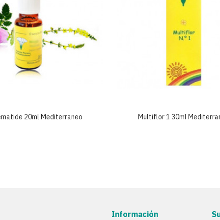
ematide 20ml Mediterraneo
Multiflor 1 30ml Mediterr
Información
S