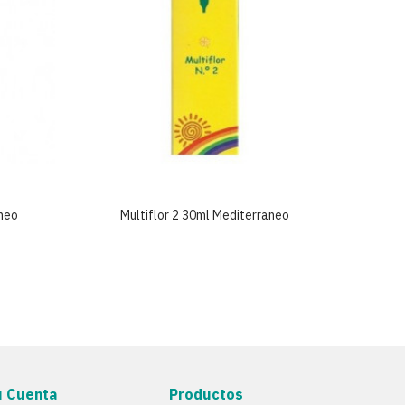
aneo
Multiflor 2 30ml Mediterraneo
Mu
u Cuenta
Productos