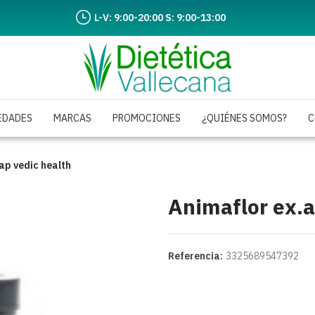
L-V: 9:00-20:00 S: 9:00-13:00
EDADES
MARCAS
PROMOCIONES
¿QUIÉNES SOMOS?
C
ap vedic health
Animaflor ex.a
Referencia:
3325689547392