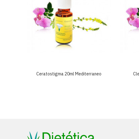
neo
Ceratostigma 20ml Mediterraneo
Cl