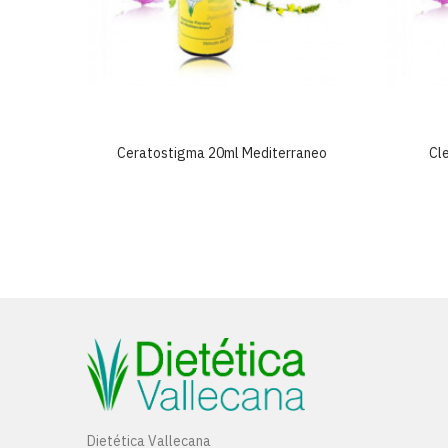
neo
Ceratostigma 20ml Mediterraneo
Cl
Dietética Vallecana