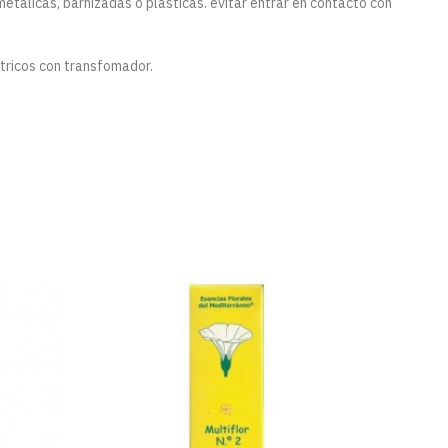
métalicas, barnizadas o plásticas. evitar entrar en contacto con
tricos con transfomador.