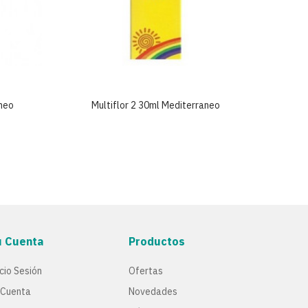
aneo
Multiflor 2 30ml Mediterraneo
Mu
u Cuenta
Productos
icio Sesión
Ofertas
 Cuenta
Novedades