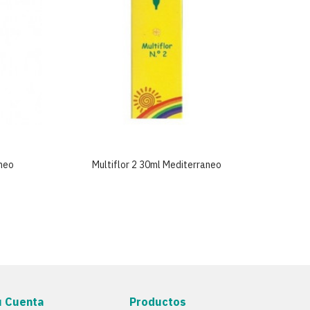
aneo
Multiflor 2 30ml Mediterraneo
Mu
u Cuenta
Productos