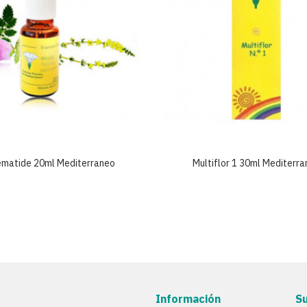
ematide 20ml Mediterraneo
Multiflor 1 30ml Mediterr
Información
S