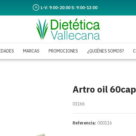
L-V: 9:00-20:00 S: 9:00-13:00
EDADES
MARCAS
PROMOCIONES
¿QUIÉNES SOMOS?
C
Artro oil 60ca
01166
Referencia:
000116