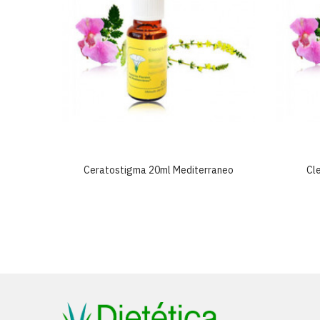
neo
Ceratostigma 20ml Mediterraneo
Cl