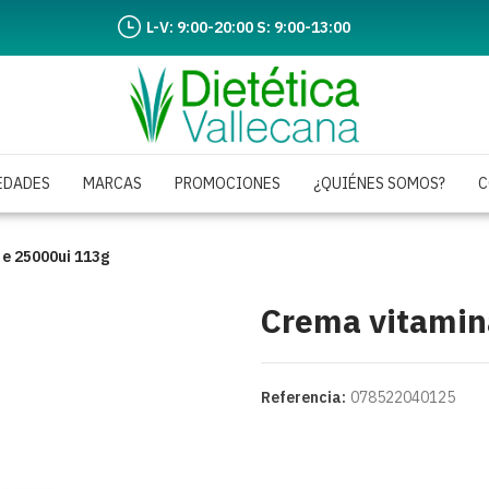
L-V: 9:00-20:00 S: 9:00-13:00
EDADES
MARCAS
PROMOCIONES
¿QUIÉNES SOMOS?
C
 e 25000ui 113g
Crema vitamin
Referencia:
078522040125