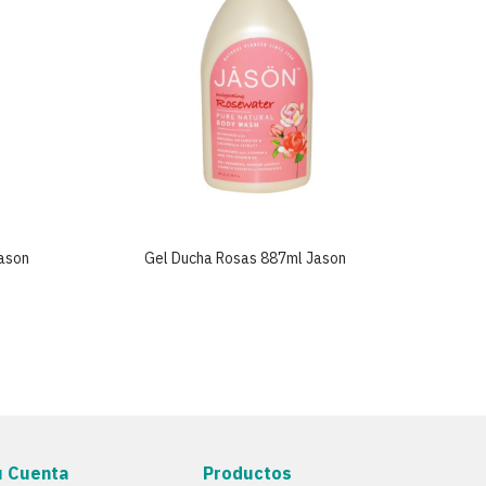
ason
Gel Ducha Rosas 887ml Jason
Gel
u Cuenta
Productos