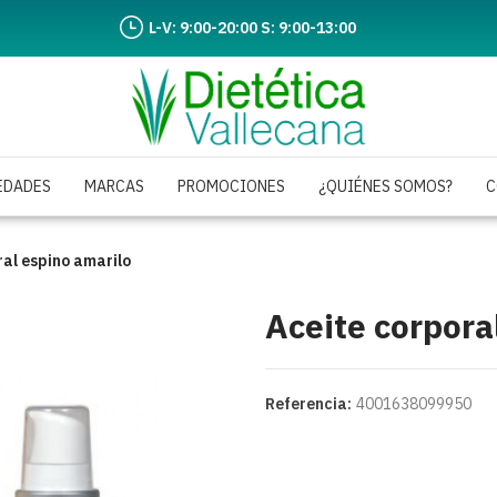
L-V: 9:00-20:00 S: 9:00-13:00
EDADES
MARCAS
PROMOCIONES
¿QUIÉNES SOMOS?
C
ral espino amarilo
Aceite corpora
Referencia:
4001638099950