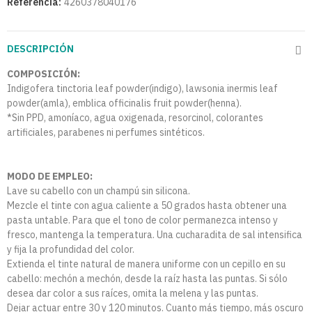
Referencia:
4260378040176
DESCRIPCIÓN
COMPOSICIÓN:
Indigofera tinctoria leaf powder(indigo), lawsonia inermis leaf
powder(amla), emblica officinalis fruit powder(henna).
*Sin PPD, amoníaco, agua oxigenada, resorcinol, colorantes
artificiales, parabenes ni perfumes sintéticos.
MODO DE EMPLEO:
Lave su cabello con un champú sin silicona.
Mezcle el tinte con agua caliente a 50 grados hasta obtener una
pasta untable. Para que el tono de color permanezca intenso y
fresco, mantenga la temperatura. Una cucharadita de sal intensifica
y fija la profundidad del color.
Extienda el tinte natural de manera uniforme con un cepillo en su
cabello: mechón a mechón, desde la raíz hasta las puntas. Si sólo
desea dar color a sus raíces, omita la melena y las puntas.
Dejar actuar entre 30 y 120 minutos. Cuanto más tiempo, más oscuro