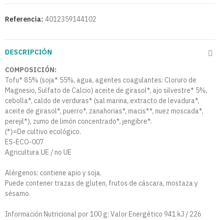
Referencia:
4012359144102
DESCRIPCIÓN
COMPOSICIÓN:
Tofu* 85% (soja* 55%, agua, agentes coagulantes: Cloruro de
Magnesio, Sulfato de Calcio) aceite de girasol*, ajo silvestre* 5%,
cebolla*, caldo de verduras* (sal marina, extracto de levadura*,
aceite de girasol*, puerro*, zanahorias*, macis**, nuez moscada*,
perejil*), zumo de limón concentrado*, jengibre*.
(*)=De cultivo ecológico.
ES-ECO-007
Agricultura UE / no UE
Alérgenos: contiene apio y soja.
Puede contener trazas de gluten, frutos de cáscara, mostaza y
sésamo.
Información Nutricional por 100 g: Valor Energético 941 kJ / 226