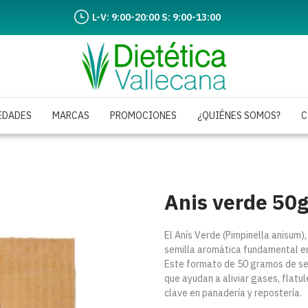
L-V: 9:00-20:00 S: 9:00-13:00
EDADES
MARCAS
PROMOCIONES
¿QUIÉNES SOMOS?
C
Anis verde 50g
El Anís Verde (Pimpinella anisum
semilla aromática fundamental en 
Este formato de 50 gramos de se
que ayudan a aliviar gases, flatu
clave en panadería y repostería.