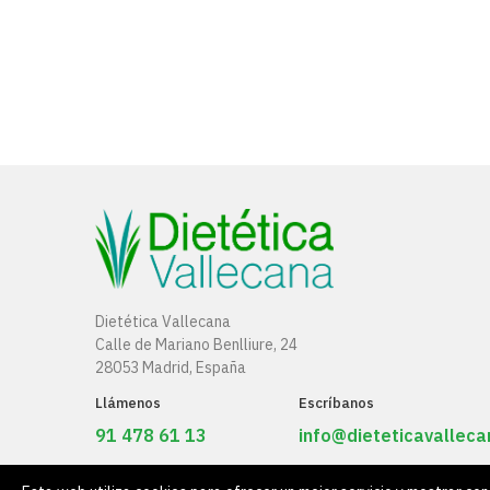
OFERTA: Regalo de 1 por la compra de 4 Unidades
Dietética Vallecana
Calle de Mariano Benlliure, 24
28053 Madrid, España
Llámenos
Escríbanos
91 478 61 13
info@dieteticavallec