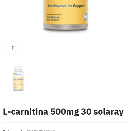
Click para aumentar
L-carnitina 500mg 30 solaray