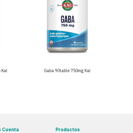
 Kal
Gaba 90table 750mg Kal
P
u Cuenta
Productos