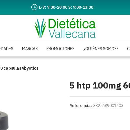
L-V: 9:00-20:00 S: 9:00-13:00
EDADES
MARCAS
PROMOCIONES
¿QUIÉNES SOMOS?
C
0 capsulas vbyotics
5 htp 100mg 60
Referencia:
3325689001603